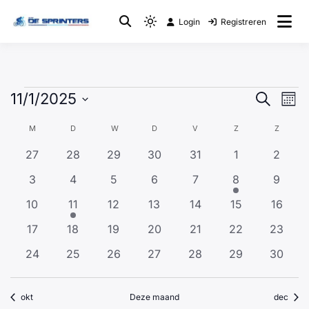
Login
Registreren
Fietsclub
WTC De Sprinters
Even
Ev
11/1/2025
Zoeken
Maan
we
Selecteer
Zoek
Kalender
nav
M
D
W
D
V
Z
Z
een
en
van
0
0
0
0
0
0
0
27
28
29
30
31
1
2
datum.
evenementen
evenementen
evenementen
evenementen
evenementen
evenementen
weer
evene
Evenementen
0
0
0
0
0
1
0
3
4
5
6
7
8
9
evenementen
evenementen
evenementen
evenementen
evenementen
evenement
evene
navig
0
1
0
0
0
0
0
10
11
12
13
14
15
16
evenementen
evenement
evenementen
evenementen
evenementen
evenementen
evenem
0
0
0
0
0
0
0
17
18
19
20
21
22
23
evenementen
evenementen
evenementen
evenementen
evenementen
evenementen
evenem
0
0
0
0
0
0
0
24
25
26
27
28
29
30
evenementen
evenementen
evenementen
evenementen
evenementen
evenementen
evenem
okt
Deze maand
dec