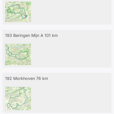
193 Beringen Mijn A 101 km
192 Morkhoven 76 km