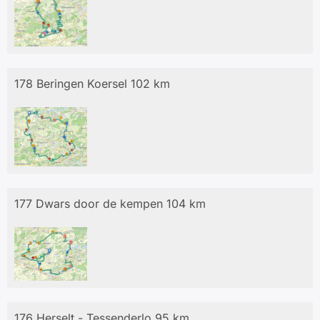
178 Beringen Koersel 102 km
177 Dwars door de kempen 104 km
176 Herselt - Tessenderlo 95 km