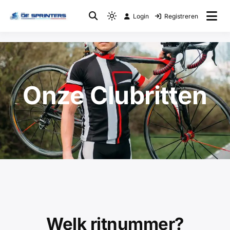
Login
Registreren
Fietsclub
WTC De Sprinters
Onze Clubritten
Welk ritnummer?