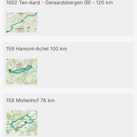
1002 Ten-Aard - Geraardsbergen (B) - 120 km
159 Hamont-Achel 100 km
158 Mollenhof 76 km