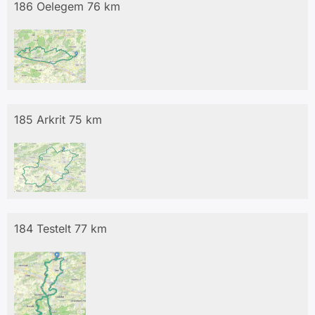
186 Oelegem 76 km
185 Arkrit 75 km
184 Testelt 77 km