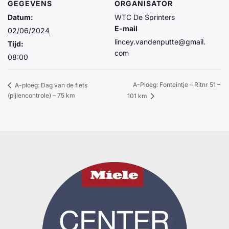
GEGEVENS
ORGANISATOR
Datum:
WTC De Sprinters
E-mail
02/06/2024
lincey.vandenputte@gmail.
Tijd:
com
08:00
A-Ploeg: Fonteintje – Ritnr 51 –
A-ploeg: Dag van de fiets
(pijlencontrole) – 75 km
101 km