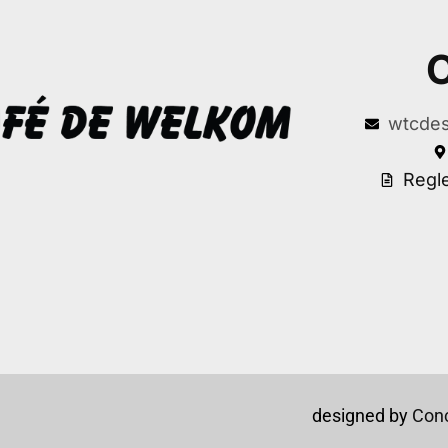
C
wtcdes
Regl
designed by
Conc