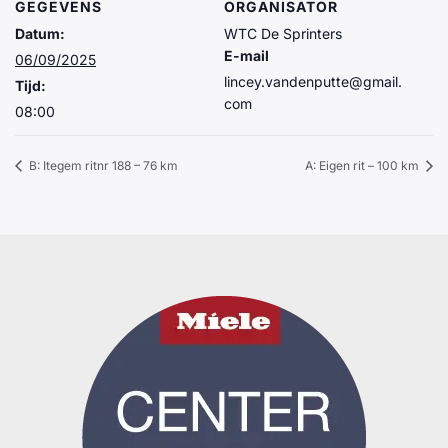
GEGEVENS
ORGANISATOR
Datum:
WTC De Sprinters
E-mail
06/09/2025
lincey.vandenputte@gmail.
Tijd:
com
08:00
B: Itegem ritnr 188 – 76 km
A: Eigen rit – 100 km