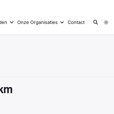
 De Sprinters
eden
Onze Organisaties
Contact
 km