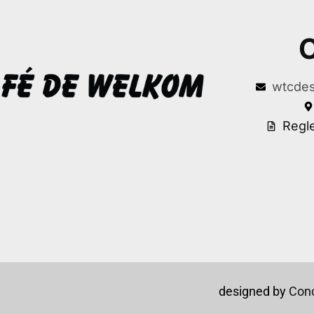
C
wtcdes
Regl
designed by
Conc