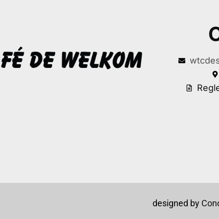
C
wtcdes
Regl
designed by
Conc