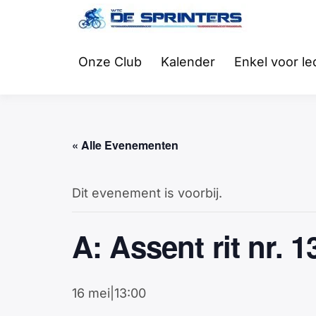
Fietsclub
WTC
Onze Club
Kalender
Enkel voor l
« Alle Evenementen
Dit evenement is voorbij.
A: Assent rit nr. 
16 mei|13:00