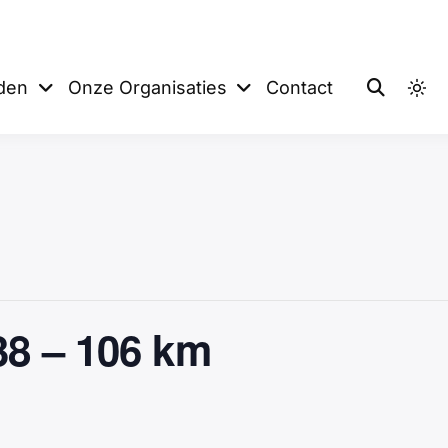
 De Sprinters
eden
Onze Organisaties
Contact
138 – 106 km