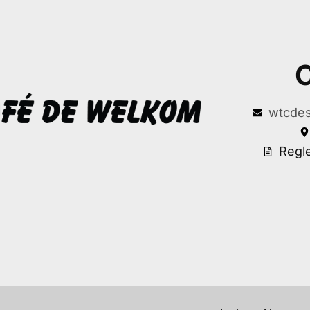
C
wtcdes
Regl