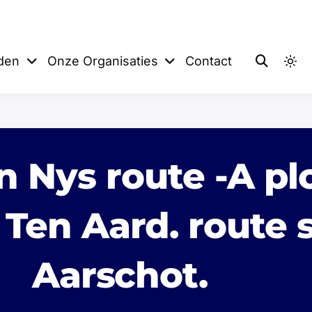
 De Sprinters
eden
Onze Organisaties
Contact
n Nys route -A pl
 Ten Aard. route s
Aarschot.