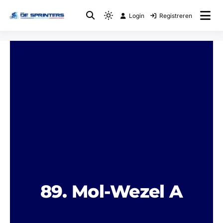
Login
Registreren
Fietsclub
WTC De Sprinters
89. Mol-Wezel A