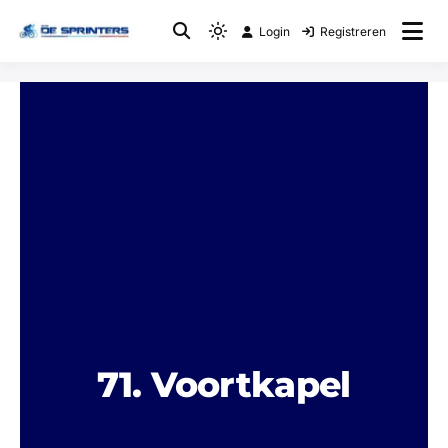
Login
Registreren
Fietsclub
WTC De Sprinters
71. Voortkapel