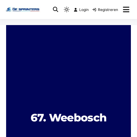
Login
Registreren
Fietsclub
WTC De Sprinters
67. Weebosch