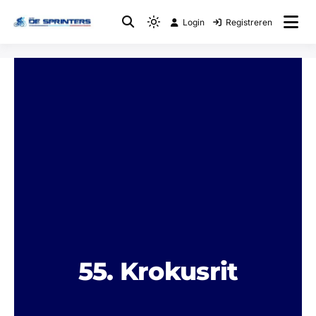
Login
Registreren
Fietsclub
WTC De Sprinters
55. Krokusrit