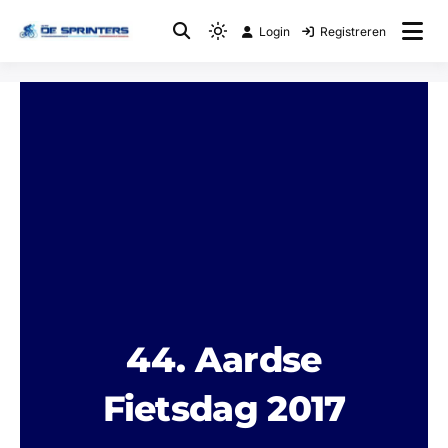
Login
Registreren
Fietsclub
WTC De Sprinters
44. Aardse
Fietsdag 2017