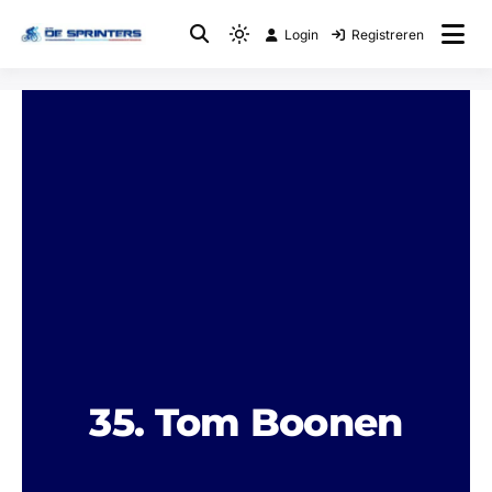
Login
Registreren
Fietsclub
WTC De Sprinters
35. Tom Boonen