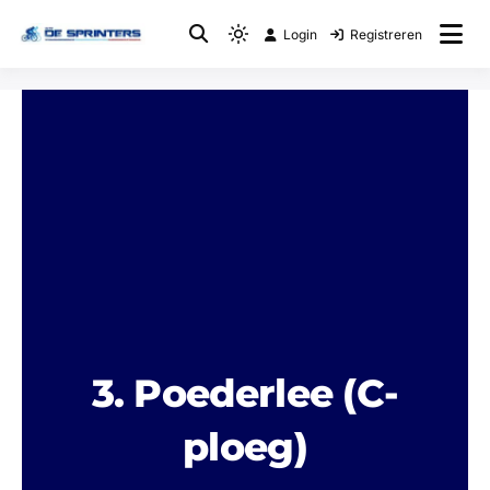
Login
Registreren
Fietsclub
WTC De Sprinters
3. Poederlee (C-
ploeg)