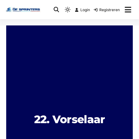
Login
Registreren
Fietsclub
WTC De Sprinters
22. Vorselaar