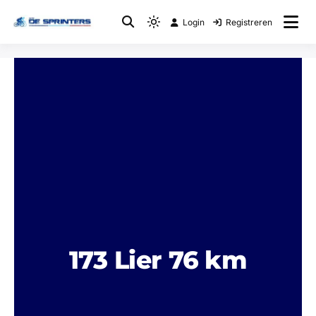
Login
Registreren
Fietsclub
WTC De Sprinters
173 Lier 76 km