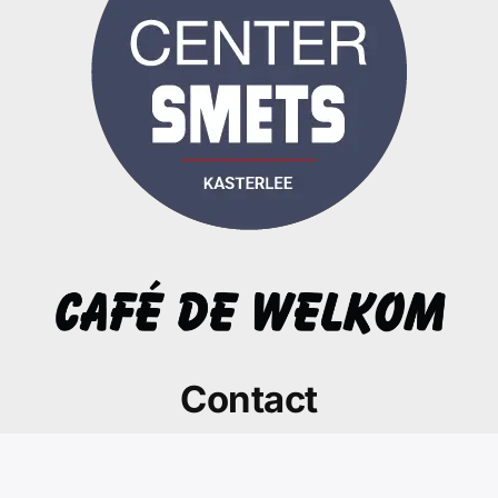
Contact
wtcdesprinters@hotmail.com
Geel ten aard