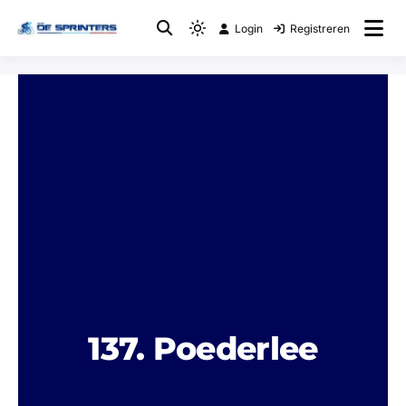
Login
Registreren
Fietsclub
WTC De Sprinters
137. Poederlee