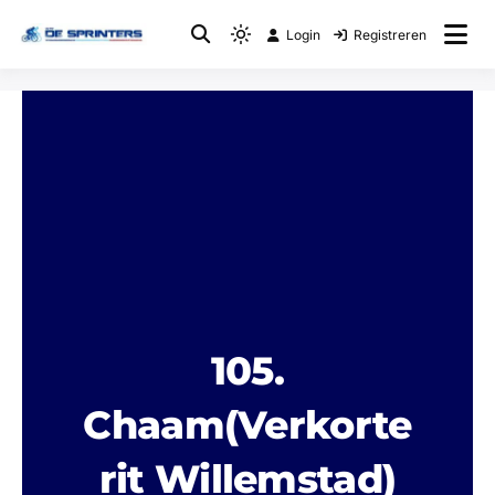
Login
Registreren
Fietsclub
WTC De Sprinters
105.
Chaam(Verkorte
rit Willemstad)